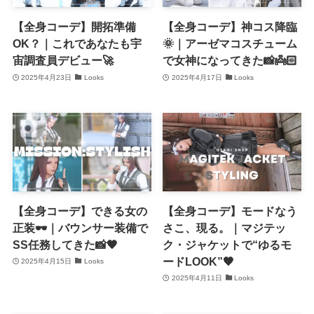
【全身コーデ】開拓準備
【全身コーデ】神コス降臨
OK？｜これであなたも宇
🌞｜アーゼマコスチューム
宙調査員デビュー🚀
で女神になってきた📸👼🏻
2025年4月23日
Looks
2025年4月17日
Looks
【全身コーデ】できる女の
【全身コーデ】モードなう
正装🕶️｜バウンサー装備で
さこ、現る。｜マジテッ
SS任務してきた📸🖤
ク・ジャケットで“ゆるモ
ードLOOK”🖤
2025年4月15日
Looks
2025年4月11日
Looks