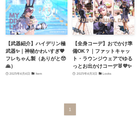
【武器紹介】ハイデリン極
【全身コーデ】おでかけ準
武器✨｜神秘かわいすぎ💖
備OK？｜ファットキャッ
フレちゃん製（ありがと🥺
ト・ラウンジウェアでゆる
🙏）
っとお出かけコーデ🐰💜✨
2025年4月4日
Item
2025年4月3日
Looks
1