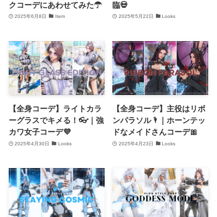
クコーデにあわせてみた☂
臨💀
2025年6月8日
Item
2025年5月22日
Looks
【全身コーデ】ライトカラ
【全身コーデ】主役はリボ
ーグラスでキメる！👓｜強
ンパラソル🌂｜ホーンテッ
カワ女子コーデ💜
ドなメイドさんコーデ🎀
2025年4月30日
Looks
2025年4月23日
Looks