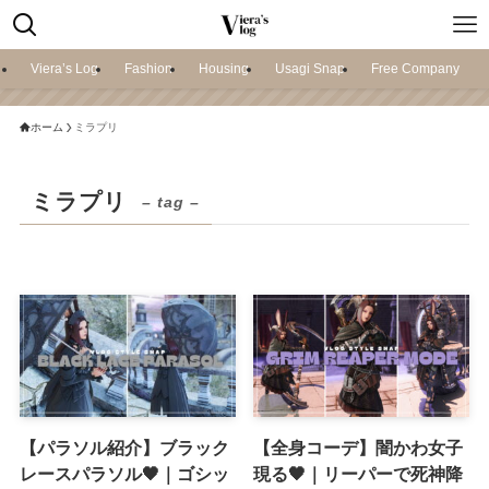
Viera’s Log
Fashion
Housing
Usagi Snap
Free Company
ホーム
ミラプリ
ミラプリ
– tag –
【パラソル紹介】ブラック
【全身コーデ】闇かわ女子
レースパラソル🖤｜ゴシッ
現る🖤｜リーパーで死神降