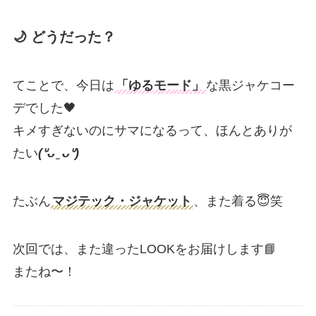
🌙
どうだった？
てことで、今日は
「ゆるモード」
な黒ジャケコー
デでした🖤
キメすぎないのにサマになるって、ほんとありが
たい
(ᐡᴗ ̫ ᴗᐡ)
たぶん
マジテック・ジャケット
、また着る😇笑
次回では、また違ったLOOKをお届けします📘
またね〜！