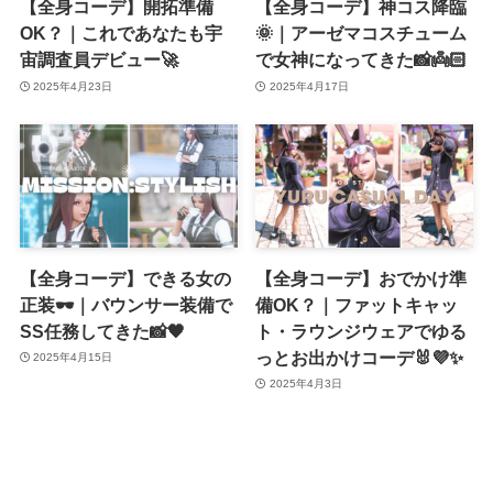
【全身コーデ】開拓準備
【全身コーデ】神コス降臨
OK？｜これであなたも宇
🌞｜アーゼマコスチューム
宙調査員デビュー🚀
で女神になってきた📸👼🏻
2025年4月23日
2025年4月17日
【全身コーデ】できる女の
【全身コーデ】おでかけ準
正装🕶️｜バウンサー装備で
備OK？｜ファットキャッ
SS任務してきた📸🖤
ト・ラウンジウェアでゆる
っとお出かけコーデ🐰💜✨
2025年4月15日
2025年4月3日