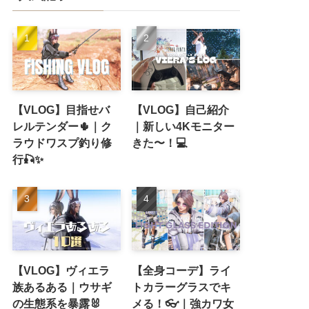
【VLOG】目指せバ
【VLOG】自己紹介
レルテンダー🌵｜ク
｜新しい4Kモニター
ラウドワスプ釣り修
きた〜！💻
行🎣✨
【VLOG】ヴィエラ
【全身コーデ】ライ
族あるある｜ウサギ
トカラーグラスでキ
の生態系を暴露🐰
メる！👓｜強カワ女