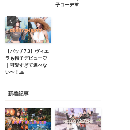
子コーデ💜
【パッチ7.3】ヴィエ
ラも帽子デビュー♡
｜可愛すぎて選べな
い〜！🧢
新着記事