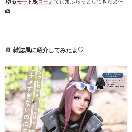
ゆるモード系コーデ
で街角ふらっとしてきたよ〜
📸
📔 雑誌風に紹介してみたよ♡