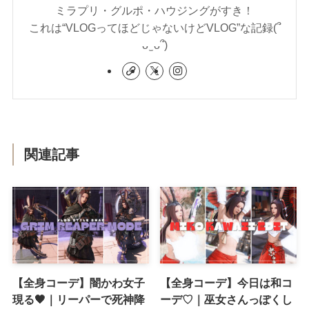
ミラプリ・グルポ・ハウジングがすき！
これは“VLOGってほどじゃないけどVLOG”な記録(՞
ᴗ ̫ ᴗ՞)
関連記事
【全身コーデ】闇かわ女子
【全身コーデ】今日は和コ
現る🖤｜リーパーで死神降
ーデ♡｜巫女さんっぽくし