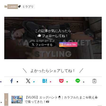
Looks
ミラプリ
この記事が気に入ったら
フォローしてね！
Follow Me
よかったらシェアしてね！
【VLOG】エッグハント🐣｜カラフルたまご＆映え傘
で撮ってきた！📸