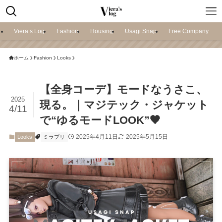
Viera’s Log
Fashion
Housing
Usagi Snap
Free Company
ホーム
Fashion
Looks
【全身コーデ】モードなうさこ、
2025
現る。｜マジテック・ジャケット
4/11
で“ゆるモードLOOK”🖤
2025年4月11日
2025年5月15日
Looks
ミラプリ