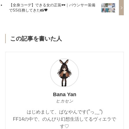
【全身コーデ】できる女の正装🕶️｜バウンサー装備
でSS任務してきた📸🖤
この記事を書いた人
Bana Yan
ヒカセン
はじめまして、ばなやんです(՞っ ̫ _՞)
FF14の中で、のんびり幻想生活してるヴィエラで
す♡