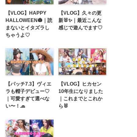
【VLOG】HAPPY
【VLOG】久々の更
HALLOWEEN🎃｜読
新🐰✨｜最近こんな
まないとイタズラし
感じで遊んでます♡
ちゃうよ♡
【パッチ7.3】ヴィエ
【VLOG】ヒカセン
ラも帽子デビュー♡
10年生になりました
｜可愛すぎて選べな
｜これまでとこれか
い〜！🧢
ら🐰